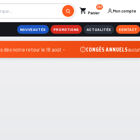
(0)
shopping_cart
Mon compte
Panier
NOUVEAUTÉS
PROMOTIONS
ACTUALITÉS
CONTACT
CONGÉS ANNUELS
s notre retour le 18 août
•
aucune 
Armes d'épaule
re retour le 18 août.
n de
Armes de poing
Chargeur