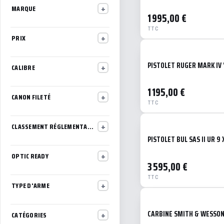
MARQUE
.243 / 6mm
1 995,00 €
.270
TTC
7.62x54R
PRIX
8x57 / 8mm
.280
PISTOLET RUGER MARK IV 
CALIBRE
9.3x62
8x56 RS
1 195,00 €
8x51 Lebel
CANON FILETÉ
TTC
7.92x33 Kurz
Cal. 20
CLASSEMENT RÉGLEMENTAIRE (B/C/D)
7mm (autre)
PISTOLET BUL SAS II UR 9
.22 Hornet
7.5x54 MAS
OPTIC READY
3 595,00 €
7.5x55 Suisse
.35 Rem/Whele
TTC
TYPE D'ARME
.375
Cal. .410
.470
CARBINE SMITH & WESSON
CATÉGORIES
9.3 (autre)