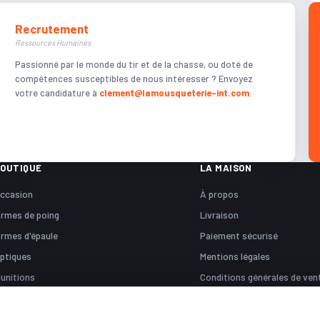
Recrutement
Ressources Humaines
Passionné par le monde du tir et de la chasse, ou doté de
compétences susceptibles de nous intéresser ? Envoyez
votre candidature à
clement@lamousqueterie-int.com
.
OUTIQUE
LA MAISON
ccasion
À propos
rmes de poing
Livraison
rmes d'épaule
Paiement sécurisé
ptiques
Mentions légales
unitions
Conditions générales de ven
ccessoires
Magasin
Actualités