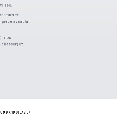
trisés.
Vêtements
asseurs et
Couteaux
 pièce avant la
) : nos
e chasser) et
C 9 9 X 19 OCCASION