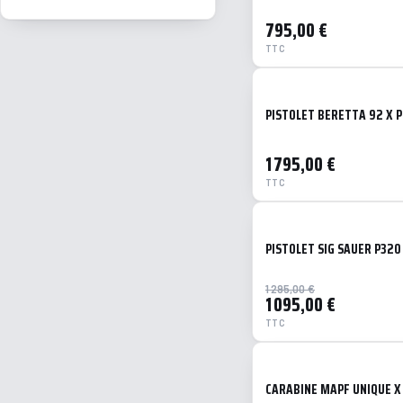
Cal. 12
795,00 €
.250 Savage
TTC
.30 Carbine
7mm Rem Mag
Cal. 16
PISTOLET BERETTA 92 X 
Cal. 28
.58 PN
1 795,00 €
.22-250
TTC
PISTOLET SIG SAUER P32
-15%
1 295,00 €
1 095,00 €
TTC
CARABINE MAPF UNIQUE X 