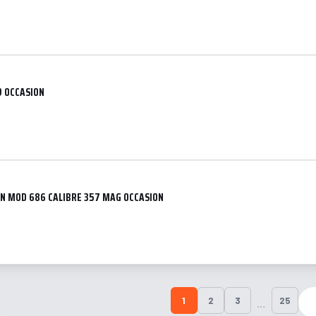
9 OCCASION
N MOD 686 CALIBRE 357 MAG OCCASION
1
2
3
25
…