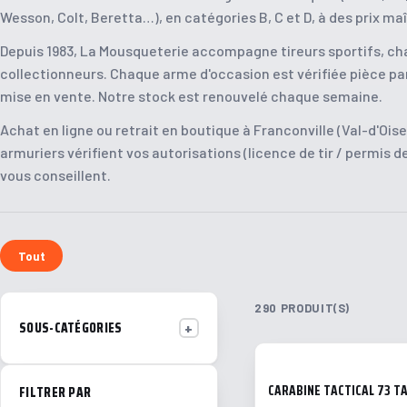
.40 S&W
.416
Wesson, Colt, Beretta…), en catégories B, C et D, à des prix maî
.500 S&W
.308 / 7.62x51
Casque de tir
Depuis 1983, La Mousqueterie accompagne tireurs sportifs, ch
10mm
6.5x55
Lunettes de tir
collectionneurs. Chaque arme d'occasion est vérifiée pièce par
.44 Mag
9.3x74R
5.7x28
.17 HMR
mise en vente. Notre stock est renouvelé chaque semaine.
7.62x25 Tokarev
.30-06
Achat en ligne ou retrait en boutique à Franconville (Val-d'Oise
.41 Rem Mag
.30-30
armuriers vérifient vos autorisations (licence de tir / permis d
9x23
.338
vous conseillent.
.380 / 9 Court
.45-70 Govt
7.62 Nagant
.458
.357 SIG
.50 BMG
.454 Casull
7.62x39
Tout
.30 Mauser/7.63
6.5x47
.38 Super
.257 / .25-06
290 PRODUIT(S)
.460 Wby
SOUS-CATÉGORIES
6.5 (autre)
.303 British
8x60
CARABINE TACTICAL 73 TA
FILTRER PAR
7x64