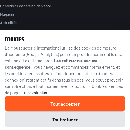
Conditions générales de vente
Magasin
Actualités
COOKIES
NOUS TROUVER
La Mousqueterie International utilise des cookies de mesure
89 rue de la station
d’audience (Google Analytics) pour comprendre comment le site
95130 Franconville
Île-de-France, France
est consulte et l’ameliorer.
Les refuser n’a aucune
consequence :
vous naviguez et commandez normalement, et
01 39 59 46 39
les cookies necessaires au fonctionnement du site (panier,
clement@lamousqueterie-int.com
connexion) restent actifs dans tous les cas. Vous pouvez revenir
sur votre choix a tout moment avec le bouton « Cookies » en bas
de page.
WhatsApp
En savoir plus
Tout accepter
© 2026 La Mousqueterie International — Tous droits réservés.
Vente d'armes et de munitions soumise à la réglementation en vigueur ·
Réservé aux personnes majeures.
Tout refuser
×
×