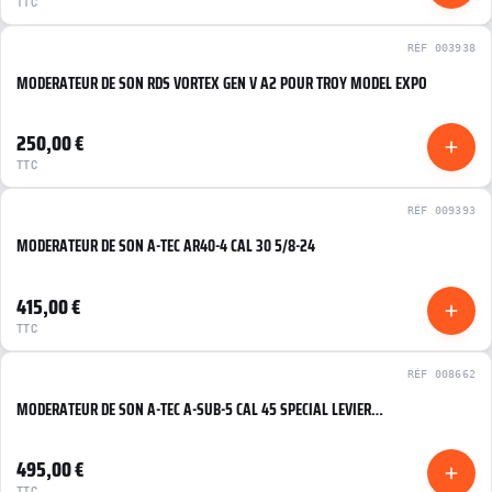
TTC
RÉF 003938
MODERATEUR DE SON RDS VORTEX GEN V A2 POUR TROY MODEL EXPO
NOUVEAU
NEUF
250,00 €
TTC
RÉF 009393
MODERATEUR DE SON A-TEC AR40-4 CAL 30 5/8-24
NEUF
415,00 €
TTC
RÉF 008662
MODERATEUR DE SON A-TEC A-SUB-5 CAL 45 SPECIAL LEVIER…
NEUF
495,00 €
TTC