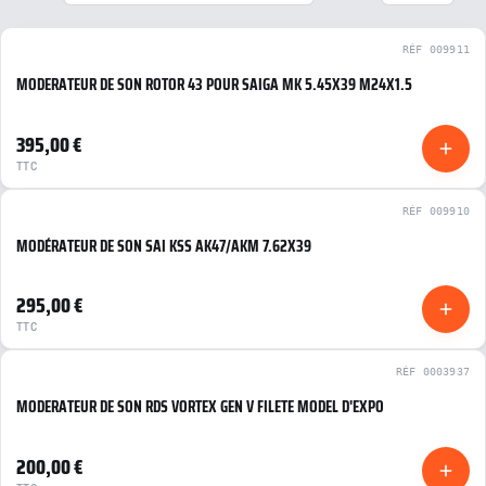
RÉF 009911
MODERATEUR DE SON ROTOR 43 POUR SAIGA MK 5.45X39 M24X1.5
NOUVEAU
NEUF
395,00 €
TTC
RÉF 009910
MODÉRATEUR DE SON SAI KSS AK47/AKM 7.62X39
NOUVEAU
NEUF
295,00 €
TTC
RÉF 0003937
MODERATEUR DE SON RDS VORTEX GEN V FILETE MODEL D'EXPO
NOUVEAU
NEUF
200,00 €