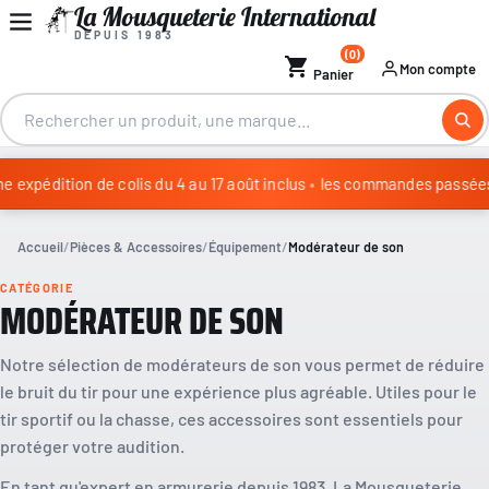
La Mousqueterie International
DEPUIS 1983
(0)
shopping_cart
Mon compte
Panier
expédition de colis du 4 au 17 août inclus
•
les commandes passées du
Congés annuels : aucune expédition de colis du 4 au 17 août in
Accueil
Pièces & Accessoires
Équipement
Modérateur de son
CATÉGORIE
MODÉRATEUR DE SON
Notre sélection de modérateurs de son vous permet de réduire
le bruit du tir pour une expérience plus agréable. Utiles pour le
tir sportif ou la chasse, ces accessoires sont essentiels pour
protéger votre audition.
En tant qu'expert en armurerie depuis 1983, La Mousqueterie