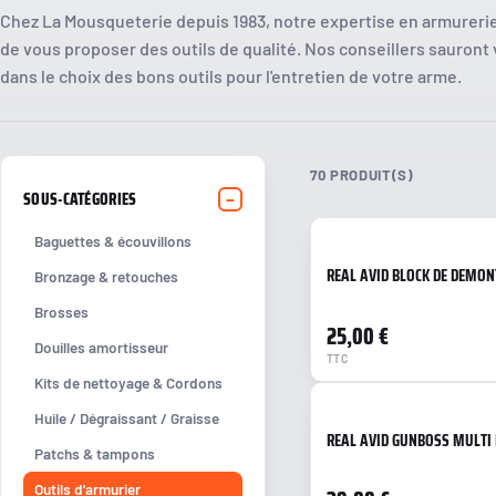
.40 S&W
.416
Casque de tir
Chez La Mousqueterie depuis 1983, notre expertise en armurer
.500 S&W
.308 / 7.62x51
Lunettes de tir
de vous proposer des outils de qualité. Nos conseillers sauront
10mm
6.5x55
dans le choix des bons outils pour l'entretien de votre arme.
.44 Mag
9.3x74R
5.7x28
.17 HMR
7.62x25 Tokarev
.30-06
.41 Rem Mag
.30-30
70 PRODUIT(S)
9x23
.338
SOUS-CATÉGORIES
.380 / 9 Court
.45-70 Govt
Baguettes & écouvillons
7.62 Nagant
.458
REAL AVID BLOCK DE DEMON
.357 SIG
.50 BMG
Bronzage & retouches
.454 Casull
7.62x39
Brosses
.30 Mauser/7.63
6.5x47
25,00 €
Douilles amortisseur
.38 Super
.257 / .25-06
TTC
.460 Wby
Kits de nettoyage & Cordons
6.5 (autre)
Huile / Dégraissant / Graisse
.303 British
REAL AVID GUNBOSS MULTI 
Patchs & tampons
8x60
7x64
Outils d'armurier