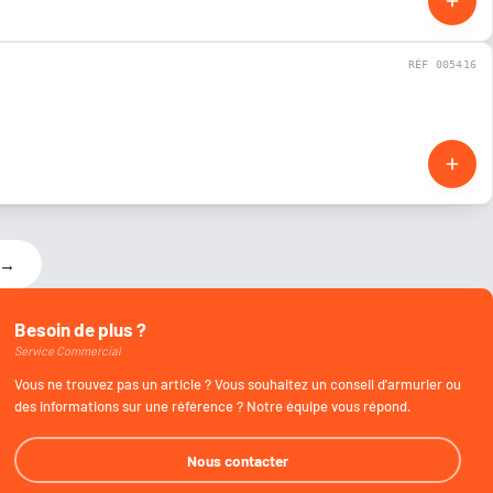
RÉF 005416
NEUF
→
Besoin de plus ?
Service Commercial
Vous ne trouvez pas un article ? Vous souhaitez un conseil d'armurier ou
des informations sur une référence ? Notre équipe vous répond.
Nous contacter