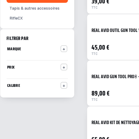
39,00 €
.243 / 6mm
Tapis & autres accessoires
TTC
.270
RifleCX
7.62x54R
8x57 / 8mm
REAL AVID OUTIL GUN TOOL 1
.280
FILTRER PAR
9.3x62
45,00 €
MARQUE
8x56 RS
TTC
8x51 Lebel
7.92x33 Kurz
PRIX
Cal. 20
REAL AVID GUN TOOL PRO® –
7mm (autre)
CALIBRE
.22 Hornet
89,00 €
7.5x54 MAS
TTC
7.5x55 Suisse
.35 Rem/Whele
.375
REAL AVID KIT DE NETTOYAG
Cal. .410
.470
9.3 (autre)