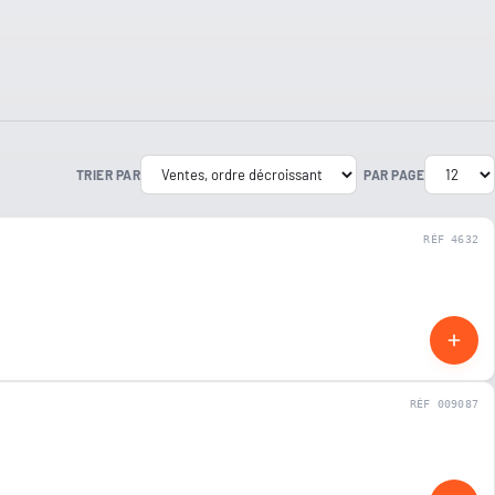
TRIER PAR
PAR PAGE
RÉF 4632
NEUF
RÉF 009087
NEUF