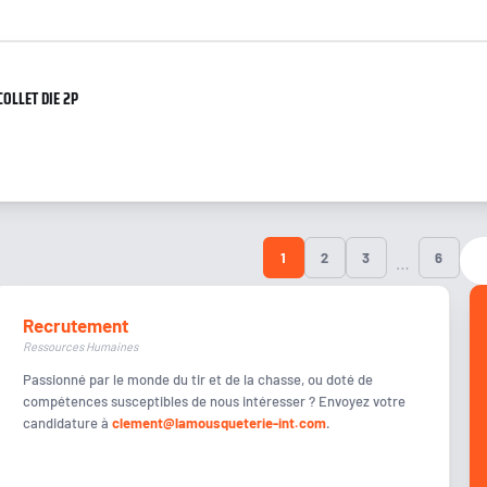
COLLET DIE 2P
1
2
3
6
…
Recrutement
Ressources Humaines
Passionné par le monde du tir et de la chasse, ou doté de
compétences susceptibles de nous intéresser ? Envoyez votre
candidature à
clement@lamousqueterie-int.com
.