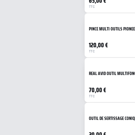
65,00 €
TTC
Cal. 12
.250 Savage
.30 Carbine
PINCE MULTI OUTILS PIONEE
7mm Rem Mag
Cal. 16
120,00 €
Cal. 28
.58 PN
TTC
.22-250
REAL AVID OUTIL MULTIFON
70,00 €
TTC
OUTIL DE SERTISSAGE CONI
20,00 €