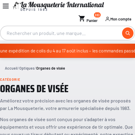
La Mousqueterie International
DEPUIS 1983
(0)
shopping_cart
Mon compte
Panier
e expédition de colis du 4 au 17 août inclus
•
les commandes passées 
Congés annuels : aucune expédition de colis du 4 au 17 août in
Accueil
Optiques
Organes de visée
CATÉGORIE
ORGANES DE VISÉE
Améliorez votre précision avec les organes de visée proposés
par La Mousqueterie, votre armurerie spécialisée depuis 1983.
Nos organes de visée sont conçus pour s'adapter à vos
équipements et vous offrir une expérience de tir optimale. Que
vous soyez un tireur débutant ou expérimenté, notre expertise