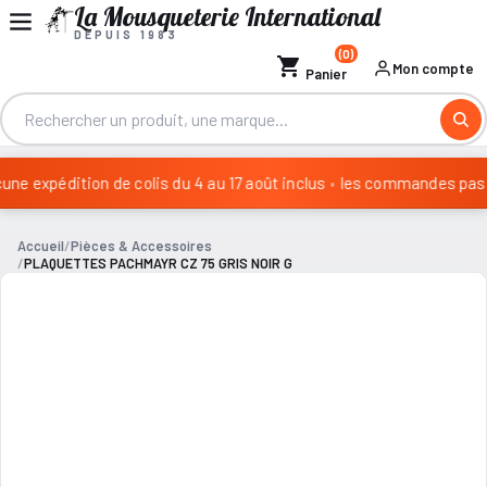
La Mousqueterie International
DEPUIS 1983
(0)
shopping_cart
Mon compte
Panier
ne expédition de colis du 4 au 17 août inclus
•
les commandes passée
Congés annuels : aucune expédition de colis du 4 au 17 août inclus
Accueil
Pièces & Accessoires
PLAQUETTES PACHMAYR CZ 75 GRIS NOIR G