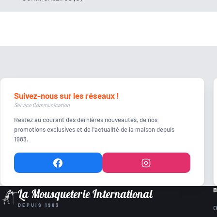
Cal. 12
.250 Savage
.30 Carbine
7mm Rem Mag
Cal. 16
Cal. 28
.58 PN
.22-250
Suivez-nous sur les réseaux !
Service Communication
Restez au courant des dernières nouveautés, de nos
promotions exclusives et de l'actualité de la maison depuis
1983.
B
La Mousqueterie International
DEPUIS 1983
O