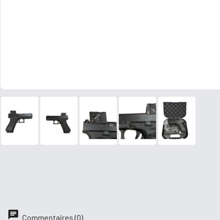
.243 / 6mm
.270
7.62x54R
8x57 / 8mm
.280
9.3x62
8x56 RS
8x51 Lebel
7.92x33 Kurz
Cal. 20
7mm (autre)
.22 Hornet
7.5x54 MAS
7.5x55 Suisse
.35 Rem/Whele
.375
Cal. .410
.470
Commentaires (0)
9.3 (autre)