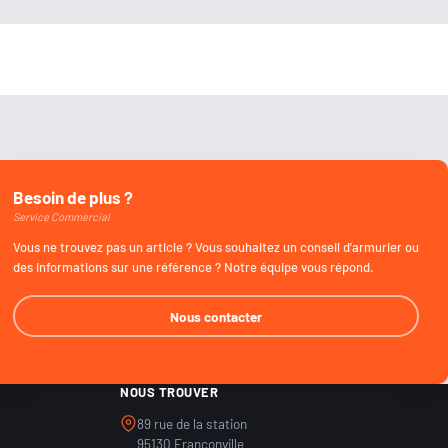
Besoin de plus ?
Service Commercial
Vous ne trouvez pas un article ? Vous souhaitez un conseil d'armurier ou
des informations sur une référence ? Notre équipe vous répond.
Nous contacter
NOUS TROUVER
89 rue de la station
95130 Franconville