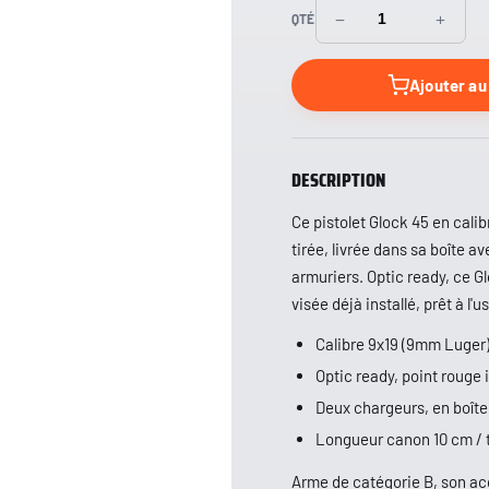
Vêtements
−
+
QTÉ
Couteaux
Ajouter au
DESCRIPTION
Ce pistolet Glock 45 en cali
tirée, livrée dans sa boîte 
armuriers. Optic ready, ce Gl
visée déjà installé, prêt à l'u
Calibre 9x19 (9mm Luger
Optic ready, point rouge i
Deux chargeurs, en boîte
Longueur canon 10 cm / t
Arme de catégorie B, son acq