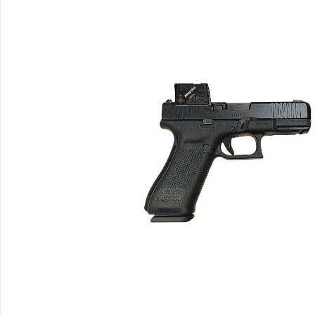
.40 S&W
.416
Casque de tir
.500 S&W
.308 / 7.62x51
Lunettes de tir
10mm
6.5x55
.44 Mag
9.3x74R
5.7x28
.17 HMR
7.62x25 Tokarev
.30-06
.41 Rem Mag
.30-30
9x23
.338
.380 / 9 Court
.45-70 Govt
7.62 Nagant
.458
.357 SIG
.50 BMG
.454 Casull
7.62x39
.30 Mauser/7.63
6.5x47
.38 Super
.257 / .25-06
.460 Wby
6.5 (autre)
.303 British
8x60
7x64