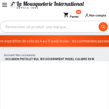
La Mousqueterie International
DEPUIS 1983
(0)
shopping_cart
Mon compte
Panier
 expédition de colis du 4 au 17 août inclus
•
les commandes passées d
Congés annuels : aucune expédition de colis du 4 au 17 août in
Accueil
Nos occasions
OCCASION PISTOLET BUL 1911 GOVERNMENT MODEL CALIBRE 9X19