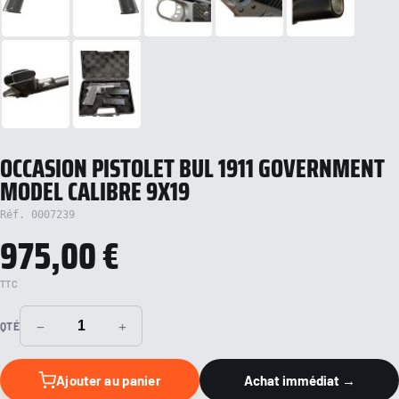
OCCASION PISTOLET BUL 1911 GOVERNMENT
MODEL CALIBRE 9X19
Réf. 0007239
975,00 €
TTC
−
+
QTÉ
Ajouter au panier
Achat immédiat →