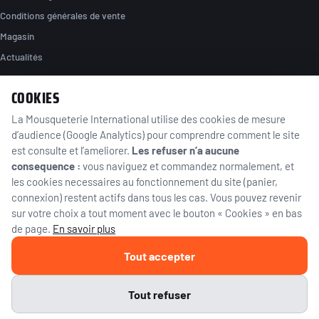
Conditions générales de vente
Magasin
Actualités
COOKIES
NOUS TROUVER
La Mousqueterie International utilise des cookies de mesure
89 rue de la station
d’audience (Google Analytics) pour comprendre comment le site
95130 Franconville
Île-de-France, France
est consulte et l’ameliorer.
Les refuser n’a aucune
consequence :
vous naviguez et commandez normalement, et
01 39 59 46 39
les cookies necessaires au fonctionnement du site (panier,
clement@lamousqueterie-int.com
connexion) restent actifs dans tous les cas. Vous pouvez revenir
sur votre choix a tout moment avec le bouton « Cookies » en bas
WhatsApp
de page.
En savoir plus
Tout accepter
© 2026 La Mousqueterie International — Tous droits réservés.
Vente d'armes et de munitions soumise à la réglementation en vigueur ·
Réservé aux personnes majeures.
Tout refuser
×