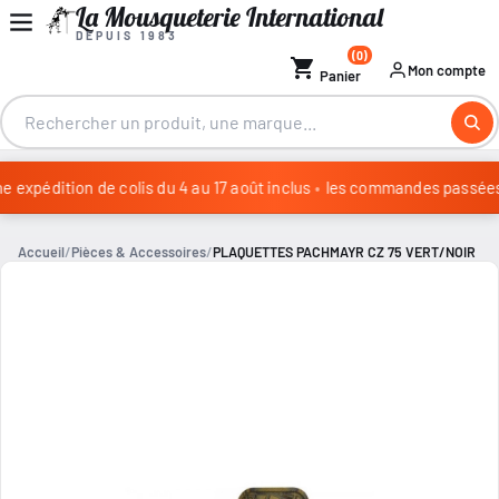
La Mousqueterie International
DEPUIS 1983
(0)
shopping_cart
Mon compte
Panier
 expédition de colis du 4 au 17 août inclus
•
les commandes passées du
Congés annuels : aucune expédition de colis du 4 au 17 août in
Accueil
Pièces & Accessoires
PLAQUETTES PACHMAYR CZ 75 VERT/NOIR