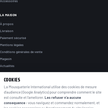
Accessoires
LA MAISON
À propos
Livraison
Paiement sécurisé
Mentions légales
Conditions générales de vente
Magasin
Actualités
COOKIES
NOUS TROUVER
La Mousqueterie International utilise des cookies de mesure
89 rue de la station
d’audience (Google Analytics) pour comprendre comment le site
95130 Franconville
Île-de-France, France
est consulte et l’ameliorer.
Les refuser n’a aucune
consequence :
vous naviguez et commandez normalement, et
01 39 59 46 39