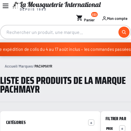
La Mousqueterie International
DEPUIS 1983
(0)
shopping_cart
Mon compte
Panier
expédition de colis du 4 au 17 août inclus
•
les commandes passées du
Congés annuels : aucune expédition de colis du 4 au 17 août in
Accueil
Marques
PACHMAYR
LISTE DES PRODUITS DE LA MARQUE
PACHMAYR
FILTRER PAR
CATÉGORIES
PRIX